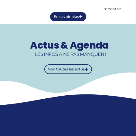
et
orchestre
En savoir plus
Actus & Agenda
LES INFOS A NE PAS MANQUER !
Voir toutes les actus