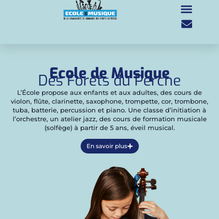
LES INSTR
LES PROFE
Ecole de Musique
Des Forêts du Perche
L’École propose aux enfants et aux adultes, des cours de
violon, flûte, clarinette, saxophone, trompette, cor, trombone,
tuba, batterie, percussion et piano. Une classe d’initiation à
l’orchestre, un atelier jazz, des cours de formation musicale
(solfège) à partir de 5 ans, éveil musical.
En savoir plus